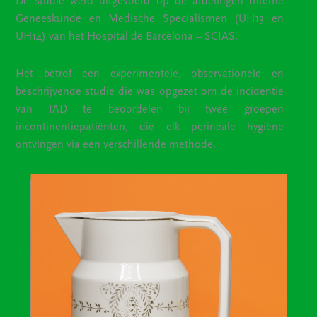
De studie werd uitgevoerd op de afdelingen Interne
Geneeskunde en Medische Specialismen (UH13 en
UH14) van het Hospital de Barcelona – SCIAS.
Het betrof een experimentele, observationele en
beschrijvende studie die was opgezet om de incidentie
van IAD te beoordelen bij twee groepen
incontinentiepatiënten, die elk perineale hygiëne
ontvingen via een verschillende methode.