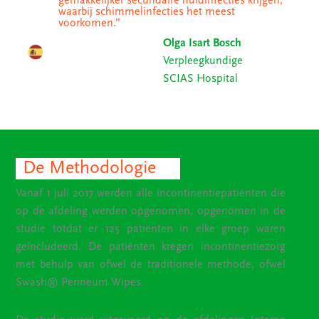
gemakkelijker secundaire huidinfecties krijgen,
waarbij schimmelinfecties het meest
voorkomen.”
Olga Isart Bosch
Verpleegkundige
SCIAS Hospital
De Methodologie
Vanaf 1 juli 2017 werden alle incontinentiepatiënten die
op de afdeling werden opgenomen, opgenomen in de
studie totdat er 125 patiënten in elke groep waren
geïncludeerd. De patiënten kregen incontinentiezorg
met behulp van ofwel de traditionele methode, ofwel
Swash® Perineum Wipes.