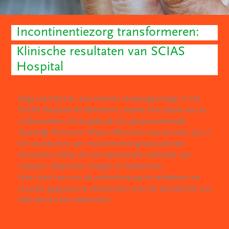
Incontinentiezorg transformeren:
Klinische resultaten van SCIAS
Hospital
Olga Isart Bosch, een ervaren verpleegkundige in het
SCIAS Hospital de Barcelona, startte een studie om te
onderzoeken of het gebruik van gespecialiseerde
Swash® Perineum Wipes effectiever zou kunnen zijn in
het voorkomen van incontinentie-geassocieerde
dermatitis (IAD) dan de traditionele methode van
inzepen, afspoelen, drogen en hydrateren.
Haar doel was om de patiëntenzorg te verbeteren en
cruciale gegevens te verzamelen over de prevalentie van
IAD binnen het ziekenhuis.