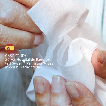
CASE STUDY:
SCIAS Hospital de Barcelona
®
test Swash
Perineum Wipes
in een klinische studie