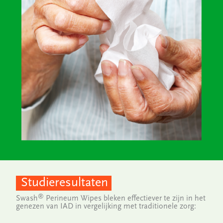
Studieresultaten
®
Swash
Perineum Wipes bleken effectiever te zijn in het
genezen van IAD in vergelijking met traditionele zorg: