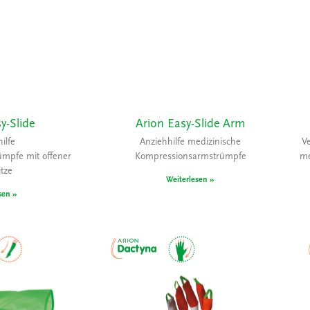
y-Slide
Arion Easy-Slide Arm
ilfe
Anziehhilfe medizinische
V
ümpfe mit offener
Kompressionsarmstrümpfe
me
tze
Weiterlesen »
sen »