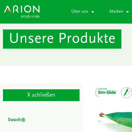
Zum
Inhalt
Über uns
Marken
springen
Unsere Produkte
X schließen
Swash®