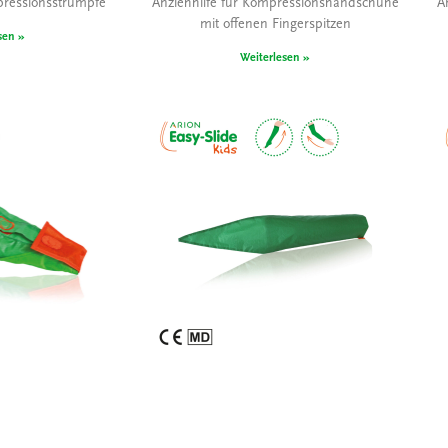
pressionsstrümpfe
Anziehhilfe für Kompressionshandschuhe
A
mit offenen Fingerspitzen
sen »
Weiterlesen »