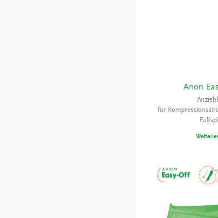
Arion Eas
Anziehh
für Kompressionsstr
Fußspi
Weiterle