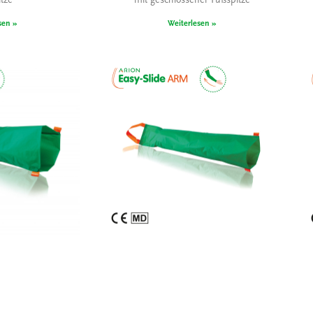
tze
mit geschlossener Fußspitze
sen »
Weiterlesen »